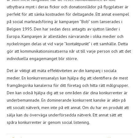
utbytbara mynt i deras fickor och donationslådor på flygplatser är
perfekt för att sänka kostnaden för deltagande. Ett annat exempel
på social marknadsföring är kampanjen ”Bob” som lanserades i
Belgien 1995. Den har sedan dess antagits av sjutton länder i
Europa. Kampanjen är allestädes närvarande i olika medier och
nyckelringen delas ut vid varje ”kontaktpunkt” i ett samhälle. Detta
gör att kommunikationsinsatserna når ut till varje person och att det
individuella engagemanget blir större.
Det är viktigt att mäta effektiviteten av din kampanj i sociala
medier. En konkurrensanalys kan hjälpa dig att identifiera de mest
framgångsrika kanalerna för ditt företag och hitta rätt målgrupper.
Den kan också hjälpa dig att se områden där dina konkurrenter är
underbemannade. En dominerande konkurrent kanske är aktiv på
ett socialt nätverk, men inte på ett annat. Om du har en produkt att
sälja kan du överväga underförsedda nätverk. Ett annat sätt att
spåra konkurrenter är genom social listening.