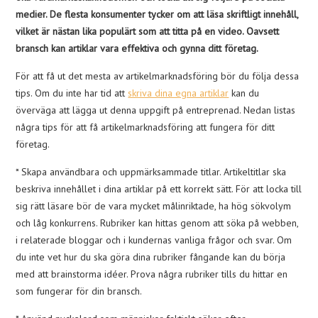
medier. De flesta konsumenter tycker om att läsa skriftligt innehåll,
vilket är nästan lika populärt som att titta på en video. Oavsett
bransch kan artiklar vara effektiva och gynna ditt företag.
För att få ut det mesta av artikelmarknadsföring bör du följa dessa
tips. Om du inte har tid att
skriva dina egna artiklar
kan du
överväga att lägga ut denna uppgift på entreprenad. Nedan listas
några tips för att få artikelmarknadsföring att fungera för ditt
företag.
* Skapa användbara och uppmärksammade titlar. Artikeltitlar ska
beskriva innehållet i dina artiklar på ett korrekt sätt. För att locka till
sig rätt läsare bör de vara mycket målinriktade, ha hög sökvolym
och låg konkurrens. Rubriker kan hittas genom att söka på webben,
i relaterade bloggar och i kundernas vanliga frågor och svar. Om
du inte vet hur du ska göra dina rubriker fångande kan du börja
med att brainstorma idéer. Prova några rubriker tills du hittar en
som fungerar för din bransch.