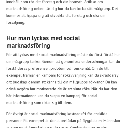
innehåll som rör ditt företag och din bransch. Artiklar om
marknadsföring online lär dig hur du kan locka rätt målgrupp. Det
kommer att hjälpa dig att utveckla ditt företag och öka din
försäljning.
Hur man lyckas med social
marknadsföring
För att lyckas med social marknadsföring måste du först förstå hur
din målgrupp tänker. Genom att genomföra undersökningar kan du
förstå deras preferenser, problem och önskemål. Om du till
exempel främjar en kampanj för rökavvänjning kan du skräddarsy
ditt budskap genom att känna till din målgrupps rökvanor. Du kan
också avgöra hur motiverade de är att sluta röka. När du har den
här informationen kan du skapa en kampanj för social
marknadsföring som riktar sig till dem.
För övrigt är social marknadsföring kostnadsfri för enskilda
personer. Ett exempel är donationslådan på flygplatsen. Människor
är som mest fängslade när de reser. Kombinationen av icke