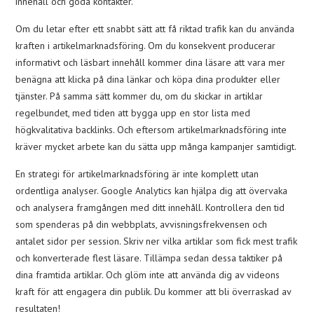
innehåll och goda kontakter.
Om du letar efter ett snabbt sätt att få riktad trafik kan du använda
kraften i artikelmarknadsföring. Om du konsekvent producerar
informativt och läsbart innehåll kommer dina läsare att vara mer
benägna att klicka på dina länkar och köpa dina produkter eller
tjänster. På samma sätt kommer du, om du skickar in artiklar
regelbundet, med tiden att bygga upp en stor lista med
högkvalitativa backlinks. Och eftersom artikelmarknadsföring inte
kräver mycket arbete kan du sätta upp många kampanjer samtidigt.
En strategi för artikelmarknadsföring är inte komplett utan
ordentliga analyser. Google Analytics kan hjälpa dig att övervaka
och analysera framgången med ditt innehåll. Kontrollera den tid
som spenderas på din webbplats, avvisningsfrekvensen och
antalet sidor per session. Skriv ner vilka artiklar som fick mest trafik
och konverterade flest läsare. Tillämpa sedan dessa taktiker på
dina framtida artiklar. Och glöm inte att använda dig av videons
kraft för att engagera din publik. Du kommer att bli överraskad av
resultaten!