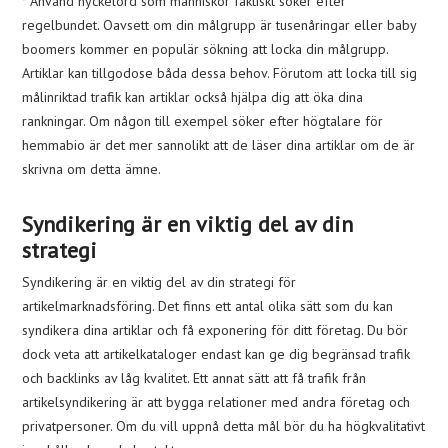
* Använd nyckelord som människor faktiskt söker efter
regelbundet. Oavsett om din målgrupp är tusenåringar eller baby
boomers kommer en populär sökning att locka din målgrupp.
Artiklar kan tillgodose båda dessa behov. Förutom att locka till sig
målinriktad trafik kan artiklar också hjälpa dig att öka dina
rankningar. Om någon till exempel söker efter högtalare för
hemmabio är det mer sannolikt att de läser dina artiklar om de är
skrivna om detta ämne.
Syndikering är en viktig del av din
strategi
Syndikering är en viktig del av din strategi för
artikelmarknadsföring. Det finns ett antal olika sätt som du kan
syndikera dina artiklar och få exponering för ditt företag. Du bör
dock veta att artikelkataloger endast kan ge dig begränsad trafik
och backlinks av låg kvalitet. Ett annat sätt att få trafik från
artikelsyndikering är att bygga relationer med andra företag och
privatpersoner. Om du vill uppnå detta mål bör du ha högkvalitativt